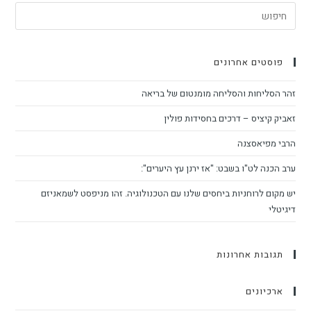
ם אחרונים
ות והסליחה מומנטום של בריאה
ס – דרכים בחסידות פולין
סצנה
ט"ו בשבט: "אז ירנן עץ היערים":
וחניות ביחסים שלנו עם הטכנולוגיה. זהו מניפסט לשמאניזם
 אחרונות
ים