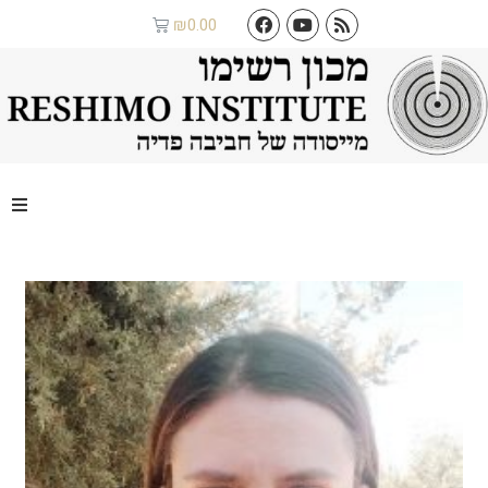
₪
0.00