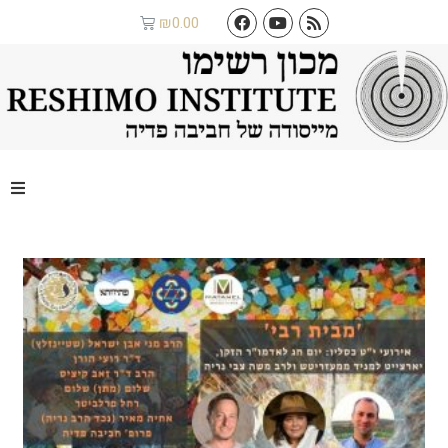
₪
0.00