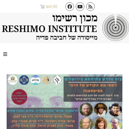
₪
0.00