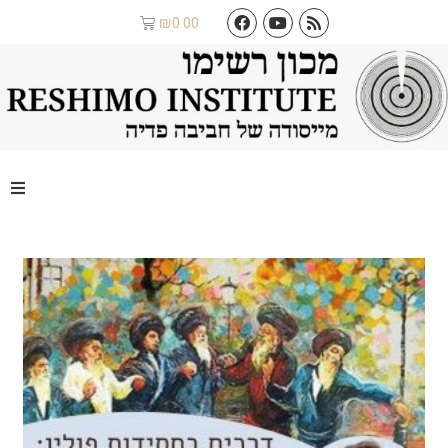
₪
0.00