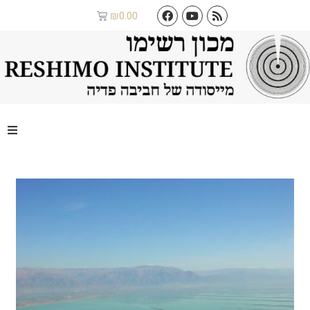
₪
0.00