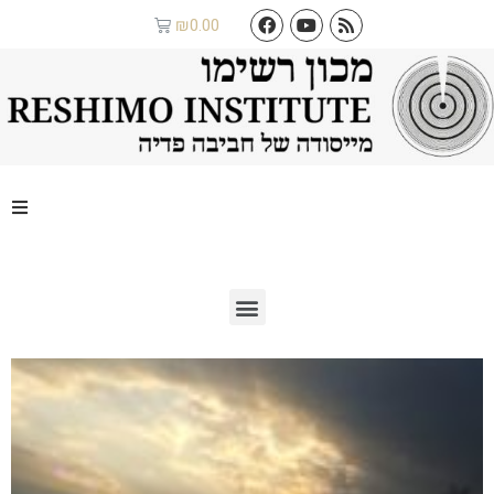
₪
0.00