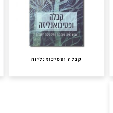
הכינון היורופוצנטרי. מאמרה המקורי של חביבה פדיה
פורש את ההיסטוריוגרפיה היהודית ומתבונן בה דרך
ו
מטפורה ייחודית: מטפורת הבכי ובתוך כך מציעה העמדה
מחודשת של השיח מזרח מערב ומה בין בכי להתבכיינות.
לרכישה
קבלה ופסיכואנליזה