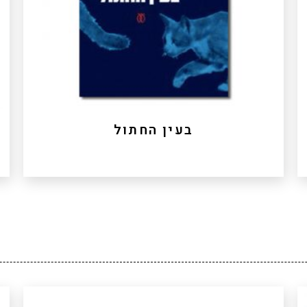
שלה, אך בעיקר חושפת את שכבות התודעה שבין
ציוויליזציה נשית לזו הגברית, בין אֵם ומאהבת לבין גבר
ובן, מאבק שהשיח על המערב והמזרח הוא רק הערת
ז.
שוליים בו. זוהי יצירה ייחודית בפרוזה הגותית, הכתובה
בתנופת מחשבה יוצאת דופן ומערבת סיפור ופיוט, ריאלי
ופנטסטי, דרשה ומסה, לשון חכמים ולשון יום-יום.
לרכישה
בעין החתול