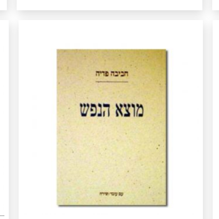
קרע שמש והיא אדומה בתוך דמעות רבות בזיזתה עשאוה
ר
ככברה השמים לוח שחור ומימשהו רושם צפויה לך
ר
התחלה נפלאה מחק שמים טהורים פניך דבר בם לא
רשום עד כדי כך נקיים לא קינה לא אהבה
הוצאה: עם-עובד תאריך הוצאה: תשס"ב/2002 מס׳ עמודים: 43
לרכישה