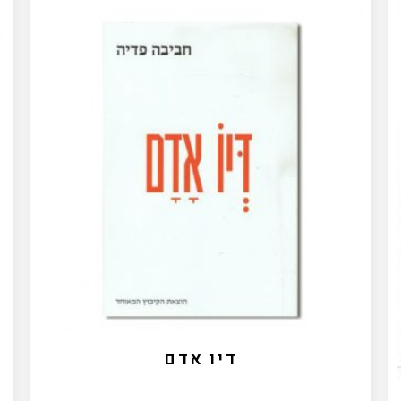
שירתה של חביבה פדיה מעמידה את אחד הקורפוסים
הפואטיים המרשימים ביותר של השירה העברית בימינו.
בט
בספר שיריה האחרון, החמישי במספר, טוענת פדיה כי
הגיהינום הוא גן עדן ברוורס, ומקוננת על אבדן האהבה:
"האהבה לא רק שאינה עזה כמוות/ אינה שמחה כמו
שעשוע/ אלא רפה היא כמו צעצוע כשהסוללות נגמרו"
ף
(עמוד 16). דומה כי המלנכוליה הכרוכה בהבטה- לאחור
:
היא אחד הצירים המבריחים את הספר כולו; ציר אחר הוא
היחסים העמוקים עם האם, והאבל על מותה.
לרכישה
דיו אדם