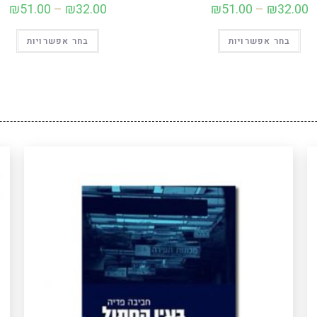
₪
51.00
–
₪
32.00
₪
51.00
–
₪
32.00
בחר אפשרויות
בחר אפשרויות
אלינור נוסעת אל איים בים הדרומי עם מענק מחקר
לעבודה גנטית-אנתרופולוגית. הרחק מהריסות חייה, אחרי
מות אמהּ ולאחר גירושיהּ, היא מהופנטת אל חיות,
מיתוסים, שבטיוּת וכוהנות גדולות. המסע הקיצוני אל תוך
המקום הזר מתברר כמסע אל תוך עצמה ואל תוך חייה.
היא מפרקת ובונה מחדש את המשפחה שעזבה ואת
הגנאלוגיה שלה, המוכחשת. כצפוי או שלא כצפוי, הופך
המסע גם למראה המשקפת את תמונת הישראליוּת